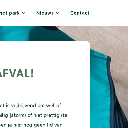
het park
Nieuws
Contact
FVAL!
 is vrijblijvend om wel of
g (storm) of niet prettig (te
n je hier nog geen lid van,