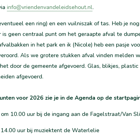
via
info@vriendenvandeleidsehout.nl
.
(eventueel een ring) en een vuilniszak of tas. Heb je nog
r is geen centraal punt om het geraapte afval te dum
afvalbakken in het park en ik (Nicole) heb een pasje v
weroord. Als we grotere stukken afval vinden melden w
t door de gemeente afgevoerd. Glas, blikjes, plastic fl
eiden afgevoerd.
unten voor 2026 zie je in de Agenda op de startpagin
m 10.00 uur bij de ingang aan de Fagelstraat/Van Sl
14.00 uur bij muziektent de Waterlelie